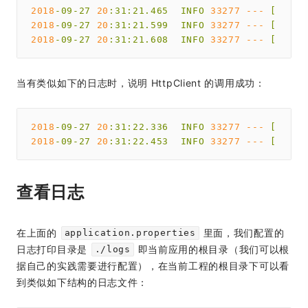
2018
-09
-27
20
:31:21.465
INFO
33277
---
[
2018
-09
-27
20
:31:21.599
INFO
33277
---
[
2018
-09
-27
20
:31:21.608
INFO
33277
---
[
当有类似如下的日志时，说明 HttpClient 的调用成功：
2018
-09
-27
20
:31:22.336
INFO
33277
---
[
2018
-09
-27
20
:31:22.453
INFO
33277
---
[
查看日志
在上面的
里面，我们配置的
application.properties
日志打印目录是
即当前应用的根目录（我们可以根
./logs
据自己的实践需要进行配置），在当前工程的根目录下可以看
到类似如下结构的日志文件：