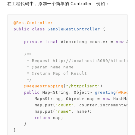
在工程代码中，添加一个简单的 Controller，例如：
@RestController
public
class
SampleRestController
{

private
final
 AtomicLong counter = 
new
 Ato
/**

     * Request http://localhost:8080/httpclient
     * 
@param
 name name

     * 
@return
 Map of Result

     */
@RequestMapping
(
"/httpclient"
)

public
 Map<String, Object> 
greeting
(@Reque
        Map<String, Object> map = 
new
 HashMap<
        map.put(
"count"
, counter.incrementAndGe
        map.put(
"name"
, name);

return
 map;

    }
