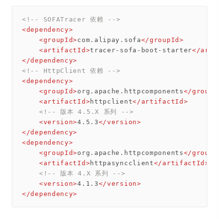
<!-- SOFATracer 依赖 -->
<
dependency
>
<
groupId
>
com.alipay.sofa
</
groupId
>
<
artifactId
>
tracer-sofa-boot-starter
</
arti
</
dependency
>
<!-- HttpClient 依赖 -->
<
dependency
>
<
groupId
>
org.apache.httpcomponents
</
groupI
<
artifactId
>
httpclient
</
artifactId
>
<!-- 版本 4.5.X 系列 -->
<
version
>
4.5.3
</
version
>
</
dependency
>
<
dependency
>
<
groupId
>
org.apache.httpcomponents
</
groupI
<
artifactId
>
httpasyncclient
</
artifactId
>
<!-- 版本 4.X 系列 -->
<
version
>
4.1.3
</
version
>
</
dependency
>