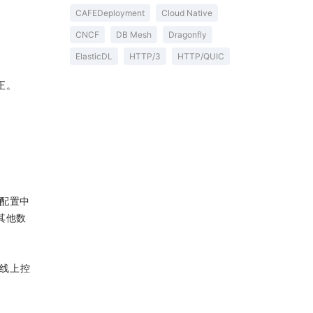
CAFEDeployment
Cloud Native
CNCF
DB Mesh
Dragonfly
ElasticDL
HTTP/3
HTTP/QUIC
正。
致配置中
其他数
为线上控