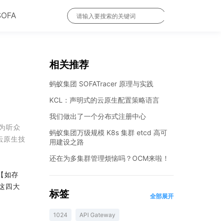
SOFA
相关推荐
蚂蚁集团 SOFATracer 原理与实践
KCL：声明式的云原生配置策略语言
我们做出了一个分布式注册中心
作为听众
蚂蚁集团万级规模 K8s 集群 etcd 高可
年云原生技
用建设之路
还在为多集群管理烦恼吗？OCM来啦！
【如存
这四大
标签
全部展开
1024
API Gateway