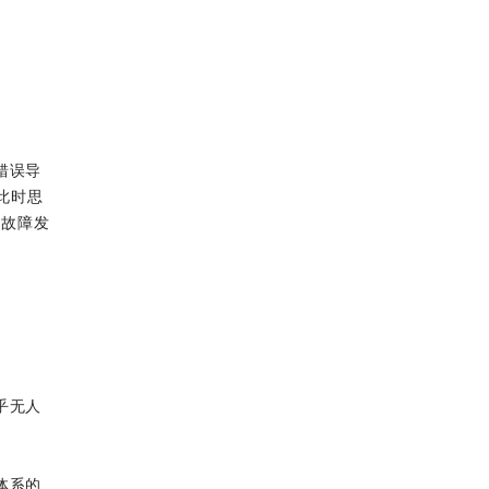
错误导
此时思
的故障发
乎无人
体系的