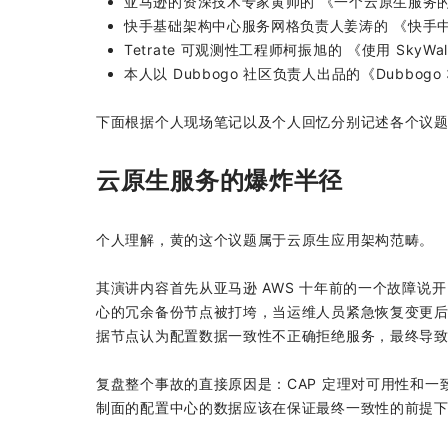
亚马逊的资深技术专家黄帅的 《一个云原生服务
快手基础架构中心服务网格负责人姜涛的 《快手中间
Tetrate 可观测性工程师柯振旭的 《使用 SkyWalki
本人以 Dubbogo 社区负责人出品的《Dubbogo
下面根据个人现场笔记以及个人回忆分别记述各个议
云原生服务的爆炸半径
个人理解，黄的这个议题属于云原生应用架构范畴。
其演讲内容首先从亚马逊 AWS 十年前的一个故障说开
心的冗余备份节点被打垮，当运维人员紧急恢复变更
据节点认为配置数据一致性不正确拒绝服务，最终导
复盘整个事故的直接原因是：CAP 定理对可用性和
制面的配置中心的数据应该在保证最终一致性的前提