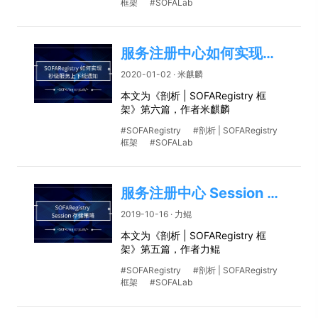
框架
#SOFALab
服务注册中心如何实现秒级服务上下线通知 | SOFARegistry 解析
2020-01-02 · 米麒麟
本文为《剖析 | SOFARegistry 框
架》第六篇，作者米麒麟
#SOFARegistry
#剖析 | SOFARegistry
框架
#SOFALab
服务注册中心 Session 存储策略 | SOFARegistry 解析
2019-10-16 · 力鲲
本文为《剖析 | SOFARegistry 框
架》第五篇，作者力鲲
#SOFARegistry
#剖析 | SOFARegistry
框架
#SOFALab