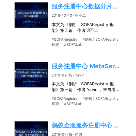
服务注册中心数据分片和同步方案详解 | SOFARegistry 解析
2019-10-10 · 明不二
本文为《剖析 | SOFARegistry 框
架》第四篇，作者明不二
#SOFARegistry
#剖析 | SOFARegistry
框架
#SOFALab
服务注册中心 MetaServer 功能介绍和实现剖析 | SOFARegistry 解析
2019-09-12 · Yavin
本文为《剖析 | SOFARegistry 框
架》第三篇，作者 Yavin ，来自考拉
海购。
#SOFARegistry
#剖析 | SOFARegistry
框架
#SOFALab
蚂蚁金服服务注册中心 SOFARegistry 解析 | 服务发现优化之路
2019-07-18 · 尚彧