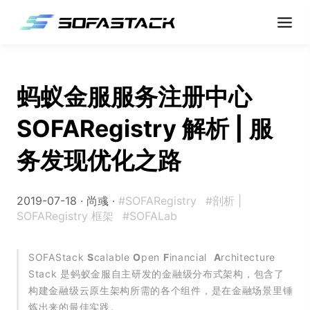
蚂蚁金服服务注册中心
SOFARegistry 解析 | 服
务发现优化之路
2019-07-18 ·
尚彧
·
#SOFARegistry
#剖析 |
SOFARegistry 框架
#SOFALab
SOFAStack
S
calable
O
pen
F
inancial
A
rchitecture
Stack 是蚂蚁金服自主研发的金融级分布式架构，包含了
构建金融级云原生架构所需的各个组件，是在金融场景里锤
炼出来的最佳实践。