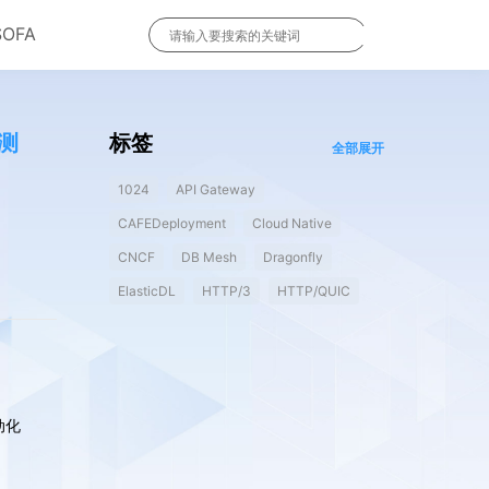
SOFA
化测
标签
全部展开
1024
API Gateway
CAFEDeployment
Cloud Native
CNCF
DB Mesh
Dragonfly
ElasticDL
HTTP/3
HTTP/QUIC
动化