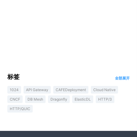
标签
全部展开
1024
API Gateway
CAFEDeployment
Cloud Native
CNCF
DB Mesh
Dragonfly
ElasticDL
HTTP/3
HTTP/QUIC