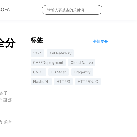
SOFA
全分
标签
全部展开
1024
API Gateway
CAFEDeployment
Cloud Native
CNCF
DB Mesh
Dragonfly
ElasticDL
HTTP/3
HTTP/QUIC
起了一
金融场
式架构的