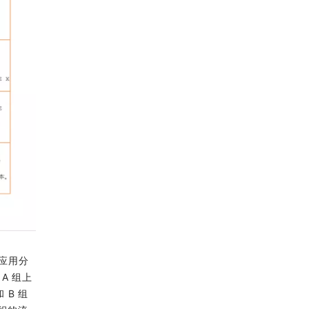
和应用分
A 组上
 B 组