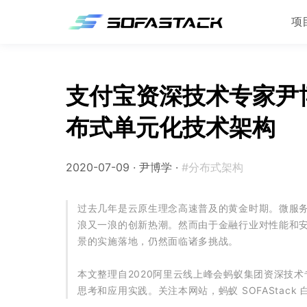
项
支付宝资深技术专家尹
布式单元化技术架构
2020-07-09 ·
尹博学
·
#分布式架构
过去几年是云原生理念高速普及的黄金时期。微服
浪又一浪的创新热潮。然而由于金融行业对性能和
景的实施落地，仍然面临诸多挑战。
本文整理自2020阿里云线上峰会蚂蚁集团资深技术
思考和应用实践。关注本网站，蚂蚁 SOFAStac