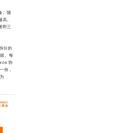
备。随
越高。
署即三
法拆分的
数据。每
os 协
有一份，
作为