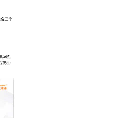
包含三个
用级跨
活架构