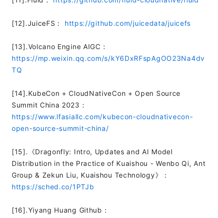
[12].JuiceFS：
https://github.com/juicedata/juicefs
[13].Volcano Engine AIGC：
https://mp.weixin.qq.com/s/kY6DxRFspAgOO23Na4dv
TQ
[14].KubeCon + CloudNativeCon + Open Source
Summit China 2023：
https://www.lfasiallc.com/kubecon-cloudnativecon-
open-source-summit-china/
[15].《Dragonfly: Intro, Updates and AI Model
Distribution in the Practice of Kuaishou - Wenbo Qi, Ant
Group & Zekun Liu, Kuaishou Technology》：
https://sched.co/1PTJb
[16].Yiyang Huang Github：