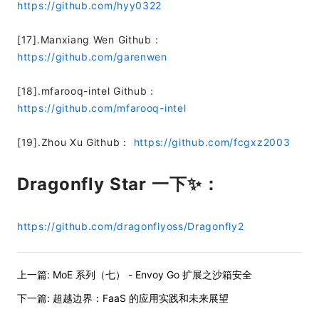
https://github.com/hyy0322
[17].Manxiang Wen Github：
https://github.com/garenwen
[18].mfarooq-intel Github：
https://github.com/mfarooq-intel
[19].Zhou Xu Github：
https://github.com/fcgxz2003
Dragonfly Star 一下✨：
https://github.com/dragonflyoss/Dragonfly2
上一篇:
MoE 系列（七） - Envoy Go 扩展之沙箱安全
下一篇:
超越边界：FaaS 的应用实践和未来展望