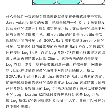
什么是线性一致读呢？简单来说就是要在分布式环境中实现
Java volatile 语义的效果，也就是说当一个 Client 向集群发
起写操作的请求并且得到成功响应之后，该写操作的结果要对
所有后来的读请求可见。和 volatile 的区别是 volatile 是实
现线程之间的可见，而 SOFAJRaft 需要实现 Server 之间的
可见。实现这个目的最常规的办法是走 Raft 协议，将读请求
同样按照 Log 处理，通过 Log 复制和状态机执行来得到读结
果，然后再把结果返回给 Client。这种办法的缺点是需要
Log 存储、复制，这样会带来刷盘开销、存储开销、网络开
销，因此在读操作很多的场景下对性能影响很大。所以
SOFAJRaft 采用 ReadIndex 来替代走 Raft 状态机的方案，
简单来说就是依靠这样的原则直接从 Leader 读取结果：所有
已经复制到多数派上的 Log（可视为写操作）就可以被视为安
全的 Log，Leader 状态机只要按序执行到这条 Log 之后，
该 Log 所体现的数据就能对 Client 可见了。具体可以分解为
以下四个步骤：