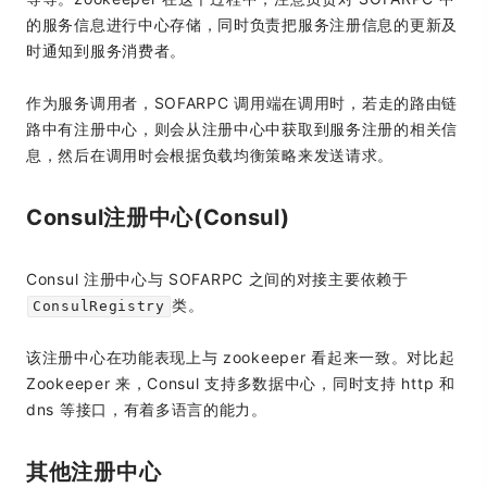
的服务信息进行中心存储，同时负责把服务注册信息的更新及
时通知到服务消费者。
作为服务调用者，SOFARPC 调用端在调用时，若走的路由链
路中有注册中心，则会从注册中心中获取到服务注册的相关信
息，然后在调用时会根据负载均衡策略来发送请求。
Consul注册中心(Consul)
Consul 注册中心与 SOFARPC 之间的对接主要依赖于
类。
ConsulRegistry
该注册中心在功能表现上与 zookeeper 看起来一致。对比起
Zookeeper 来，Consul 支持多数据中心，同时支持 http 和
dns 等接口，有着多语言的能力。
其他注册中心