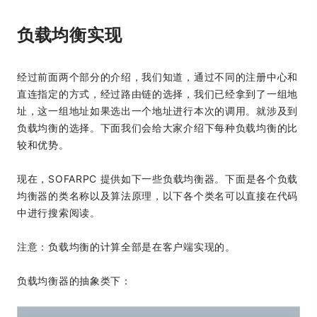
负载均衡实现
经过前面两个部分的介绍，我们知道，通过不同的注册中心和
直连指定的方式，经过路由链的选择，我们已经拿到了一组地
址，这一组地址如果选出一个地址进行本次的调用。就涉及到
负载均衡的选择。下面我们会给大家介绍下每种负载均衡的比
较和优势。
现在，SOFARPC 提供如下一些负载均衡器。下面是各个负载
均衡器的类名称以及算法原理，以下各个类名可以直接在代码
中进行搜索阅读。
注意：负载均衡的计算全部是在客户端实现的。
负载均衡器的抽象类下：