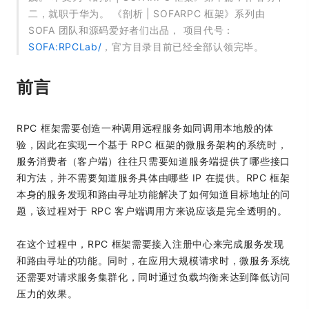
二，就职于华为。 《剖析 | SOFARPC 框架》系列由
SOFA 团队和源码爱好者们出品， 项目代号：
SOFA:RPCLab/
，官方目录目前已经全部认领完毕。
前言
RPC 框架需要创造一种调用远程服务如同调用本地般的体
验，因此在实现一个基于 RPC 框架的微服务架构的系统时，
服务消费者（客户端）往往只需要知道服务端提供了哪些接口
和方法，并不需要知道服务具体由哪些 IP 在提供。RPC 框架
本身的服务发现和路由寻址功能解决了如何知道目标地址的问
题，该过程对于 RPC 客户端调用方来说应该是完全透明的。
在这个过程中，RPC 框架需要接入注册中心来完成服务发现
和路由寻址的功能。同时，在应用大规模请求时，微服务系统
还需要对请求服务集群化，同时通过负载均衡来达到降低访问
压力的效果。