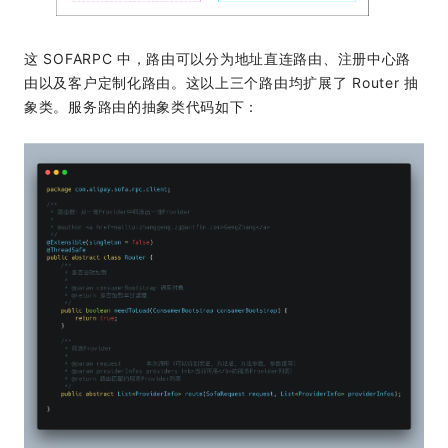
这 SOFARPC 中，路由可以分为地址直连路由、注册中心路
由以及客户定制化路由。这以上三个路由均扩展了 Router 抽
象类。服务路由的抽象类代码如下：