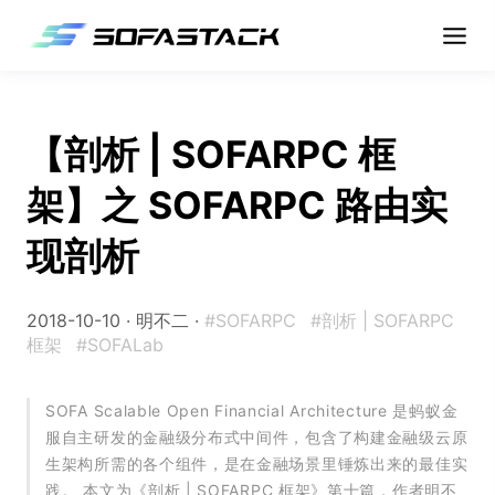
【剖析 | SOFARPC 框
架】之 SOFARPC 路由实
现剖析
2018-10-10 ·
明不二
·
#SOFARPC
#剖析 | SOFARPC
框架
#SOFALab
SOFA Scalable Open Financial Architecture 是蚂蚁金
服自主研发的金融级分布式中间件，包含了构建金融级云原
生架构所需的各个组件，是在金融场景里锤炼出来的最佳实
践。 本文为《剖析 | SOFARPC 框架》第十篇，作者明不