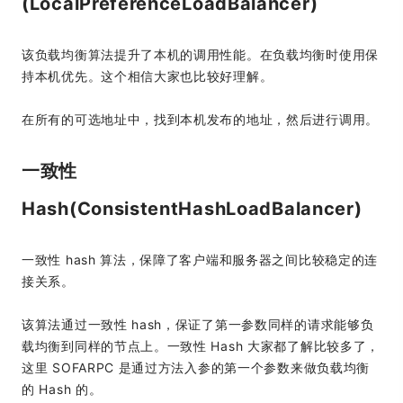
(LocalPreferenceLoadBalancer)
该负载均衡算法提升了本机的调用性能。在负载均衡时使用保
持本机优先。这个相信大家也比较好理解。
在所有的可选地址中，找到本机发布的地址，然后进行调用。
一致性
Hash(ConsistentHashLoadBalancer)
一致性 hash 算法，保障了客户端和服务器之间比较稳定的连
接关系。
该算法通过一致性 hash，保证了第一参数同样的请求能够负
载均衡到同样的节点上。一致性 Hash 大家都了解比较多了，
这里 SOFARPC 是通过方法入参的第一个参数来做负载均衡
的 Hash 的。