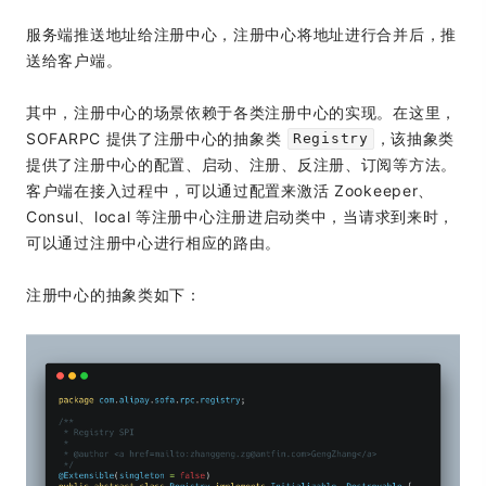
服务端推送地址给注册中心，注册中心将地址进行合并后，推
送给客户端。
其中，注册中心的场景依赖于各类注册中心的实现。在这里，
SOFARPC 提供了注册中心的抽象类
，该抽象类
Registry
提供了注册中心的配置、启动、注册、反注册、订阅等方法。
客户端在接入过程中，可以通过配置来激活 Zookeeper、
Consul、local 等注册中心注册进启动类中，当请求到来时，
可以通过注册中心进行相应的路由。
注册中心的抽象类如下：