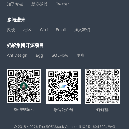
知乎专栏
新浪微博
Twitter
参与进来
反馈
社区
Wiki
Email
加入我们
蚂蚁集团开源项目
Ant Design
Egg
SQLFlow
更多
微信视频号
微信公众号
钉钉群
© 2018 - 2026 The SOFAStack Authors
浙ICP备16045294号-3