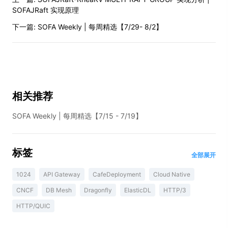
SOFAJRaft 实现原理
下一篇:
SOFA Weekly | 每周精选【7/29- 8/2】
相关推荐
SOFA Weekly | 每周精选【7/15 - 7/19】
标签
全部展开
1024
API Gateway
CafeDeployment
Cloud Native
CNCF
DB Mesh
Dragonfly
ElasticDL
HTTP/3
HTTP/QUIC