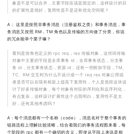
象是不是可以合并，主要字段应该是固定的，这样设计的目
的扩展性是很好，复用性是不是还有优化空间呢？
A： 这里是按照非事务消息（注册鉴权之类）和事务消息，事
务消息又按照 RM，TM 角色以及传输的方向做了分类，你说
的冗余能举个栗子嘛？
看到是按角色定义的 rpc req，res 传输对象，这些词传输
对象中主要的字段是全库事务 id，全库事务状态，分支事
务 id，分支事务状态，资源 id，还有一些附加字段，TM、
TC、RM 交互时为什么不设计成一个 req res 对象公用或
者是否可以在现有框架上提高下复用性，个人是觉得这块设
计了好多传输对象，每个对象有对应的序列化和反序列化，
有点复杂，这样设计扩展性这个点我明白，复用性不是太
好，还有其他考虑吗？
A：每个消息都有一个名称（code），消息名对于整个事务的
链路流程上理解比较清晰，结合着我们的事务流程图来看，每
个阶段的 rpc 都有一个确切的含义，即使从字段上来说是相