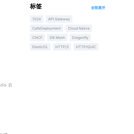
标签
全部展开
1024
API Gateway
CafeDeployment
Cloud Native
CNCF
DB Mesh
Dragonfly
ElasticDL
HTTP/3
HTTP/QUIC
is 宕