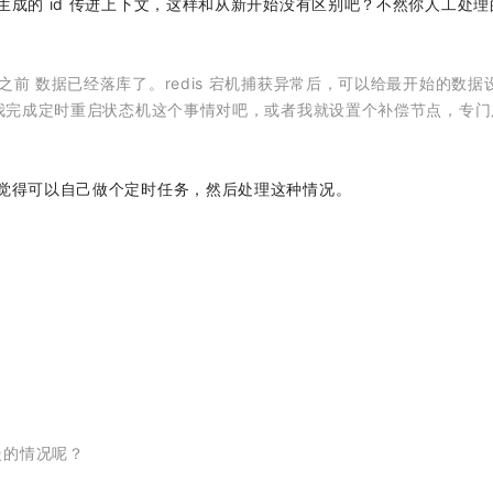
成的 id 传进上下文，这样和从新开始没有区别吧？不然你人工处理
之前 数据已经落库了。redis 宕机捕获异常后，可以给最开始的数据
能帮我完成定时重启状态机这个事情对吧，或者我就设置个补偿节点，专
觉得可以自己做个定时任务，然后处理这种情况。
慢的情况呢？