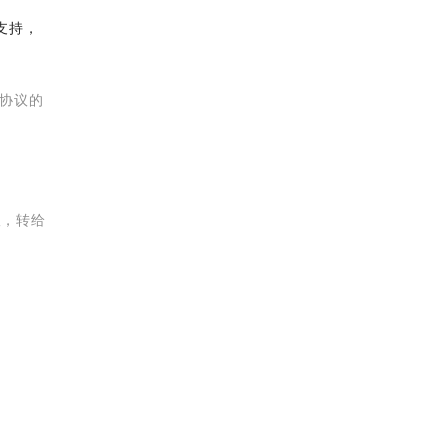
不支持，
 协议的
议，转给