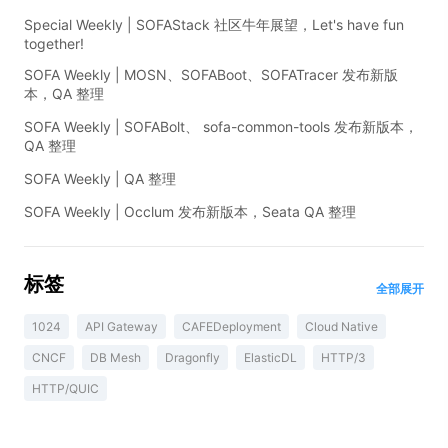
Special Weekly | SOFAStack 社区牛年展望，Let's have fun
together!
SOFA Weekly | MOSN、SOFABoot、SOFATracer 发布新版
本，QA 整理
SOFA Weekly | SOFABolt、 sofa-common-tools 发布新版本，
QA 整理
SOFA Weekly | QA 整理
SOFA Weekly | Occlum 发布新版本，Seata QA 整理
标签
全部展开
1024
API Gateway
CAFEDeployment
Cloud Native
CNCF
DB Mesh
Dragonfly
ElasticDL
HTTP/3
HTTP/QUIC