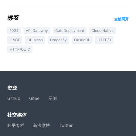
标签
全部展开
1024
API Gateway
CafeDeployment
Cloud Native
CNCF
DB Mesh
Dragonfly
ElasticDL
HTTP/3
HTTP/QUIC
资源
Github
Gitee
示例
社交媒体
知乎专栏
新浪微博
Twitter