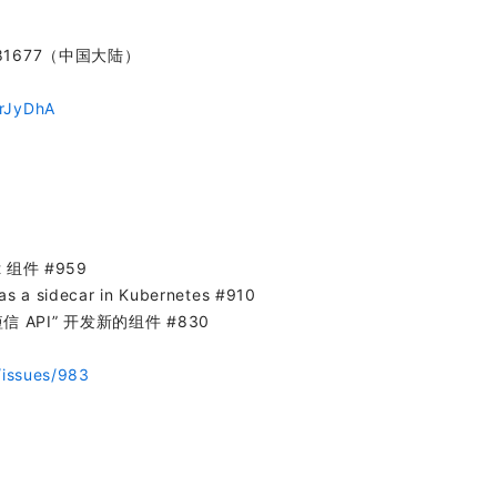
681677（中国大陆）
yrJyDhA
nt 组件 #959
 as a sidecar in Kubernetes #910
为“短信 API” 开发新的组件 #830
/issues/983