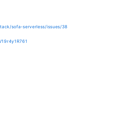
tack/sofa-serverless/issues/38
BV19r4y1R761