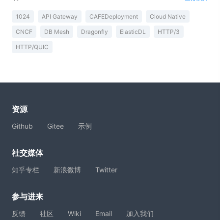
1024
API Gateway
CAFEDeployment
Cloud Native
CNCF
DB Mesh
Dragonfly
ElasticDL
HTTP/3
HTTP/QUIC
资源
Github
Gitee
示例
社交媒体
知乎专栏
新浪微博
Twitter
参与进来
反馈
社区
Wiki
Email
加入我们